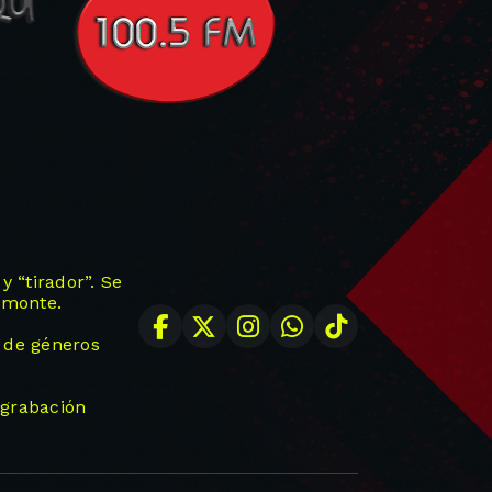
 “tirador”. Se
amonte.
o de géneros
 grabación